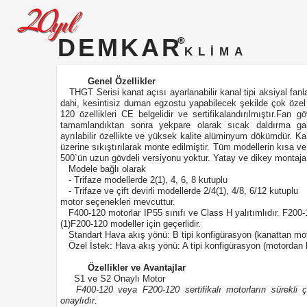
DEMKAR
KLİMA
Genel Özellikler
THGT Serisi kanat açısı ayarlanabilir kanal tipi aksiyal fanla
dahi, kesintisiz duman egzostu yapabilecek şekilde çok özel 
120 özellikleri CE belgelidir ve sertifikalandırılmıştır.Fa
tamamlandıktan sonra yekpare olarak sıcak daldırma galv
ayrılabilir özellikte ve yüksek kalite alüminyum dökümdür. Ka
üzerine sıkıştırılarak monte edilmiştir. Tüm modellerin kısa v
500`ün uzun gövdeli versiyonu yoktur. Yatay ve dikey montaja
Modele bağlı olarak
- Trifaze modellerde 2(1), 4, 6, 8 kutuplu
- Trifaze ve çift devirli modellerde 2/4(1), 4/8, 6/12 kutuplu
motor seçenekleri mevcuttur.
F400-120 motorlar IP55 sınıfı ve Class H yalıtımlıdır. F200-12
(1)F200-120 modeller için geçerlidir.
Standart Hava akış yönü: B tipi konfigürasyon (kanattan mo
Özel İstek: Hava akış yönü: A tipi konfigürasyon (motordan
Özellikler ve Avantajlar
S1 ve S2 Onaylı Motor
F400-120 veya F200-120 sertifikalı motorların sürekli
onaylıdır.