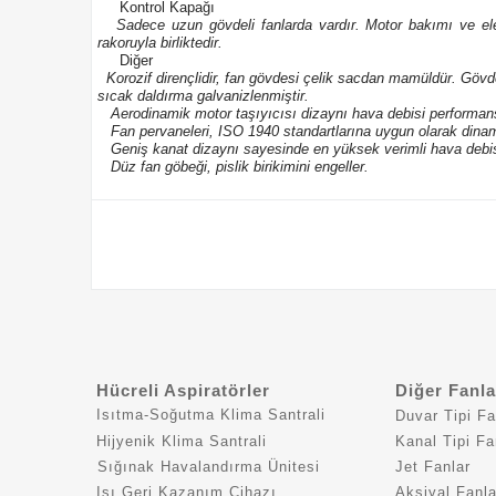
Kontrol Kapağı
Sadece uzun gövdeli fanlarda vardır. Motor bakımı ve elekt
rakoruyla birliktedir.
Diğer
Korozif dirençlidir, fan gövdesi çelik sacdan mamüldür. Göv
sıcak daldırma galvanizlenmiştir.
Aerodinamik motor taşıyıcısı dizaynı hava debisi performans
Fan pervaneleri, ISO 1940 standartlarına uygun olarak dinamik
Geniş kanat dizaynı sayesinde en yüksek verimli hava debisi 
Düz fan göbeği, pislik birikimini engeller.
Hücreli Aspiratörler
Diğer Fanla
Isıtma-Soğutma Klima Santrali
Duvar Tipi Fa
Hijyenik Klima Santrali
Kanal Tipi Fa
Sığınak Havalandırma Ünitesi
Jet Fanlar
Isı Geri Kazanım Cihazı
Aksiyal Fanla