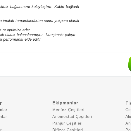
rik bağlantısını kolaylaştırır. Kablo bağlantı
de imalatı tamamlandıktan sonra yekpare olarak
ını optimize eder.
 olarak balanslanmıştır. Titreşimsiz çalışır
performansı elde edilir.
Ekipmanlar
r
Fl
nlar
Menfez Çeşitleri
Gre
nlar
Anemostad Çeşitleri
Alu
Panjur Çeşitleri
An
r
Difizör Çeşitleri
Po