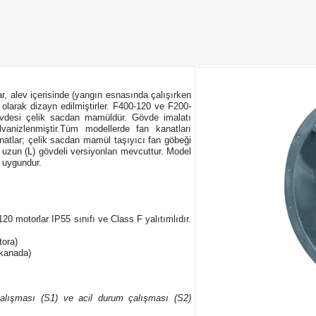
r, alev içerisinde (yangın esnasında çalışırken
olarak dizayn edilmiştirler. F400-120 ve F200-
n gövdesi çelik sacdan mamüldür. Gövde imalatı
anizlenmiştir.Tüm modellerde fan kanatları
natlar; çelik sacdan mamül taşıyıcı fan göbeği
e uzun (L) gövdeli versiyonları mevcuttur. Model
 uygundur.
0 motorlar IP55 sınıfı ve Class F yalıtımlıdır.
tora)
 kanada)
 çalışması (S1) ve acil durum çalışması (S2)